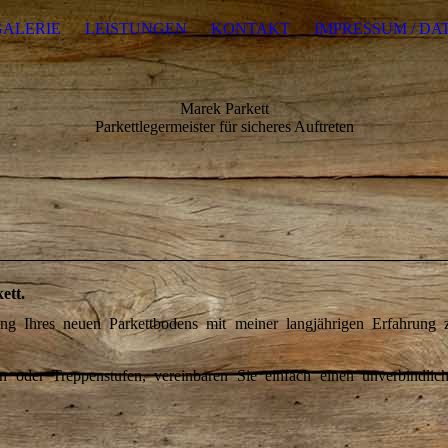
GALERIE
LEISTUNGEN
KONTAKT
IMPRESSUM / D
Marek Parkett
Parkettlegermeister für sicheres Auftreten
ett
.
ng Ihres neuen Parkettbodens mit meiner langjährigen Erfahrung 
en oder Treppenstufen, vereinbaren Sie einfach einen unverbindlic