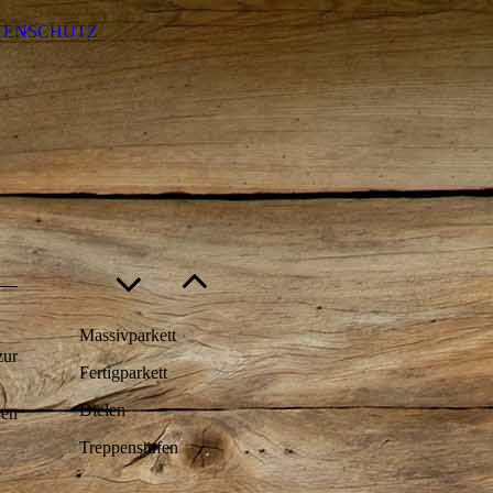
ATENSCHUTZ
Massivparkett
zur
Fertigparkett
Dielen
hen
Treppenstufen